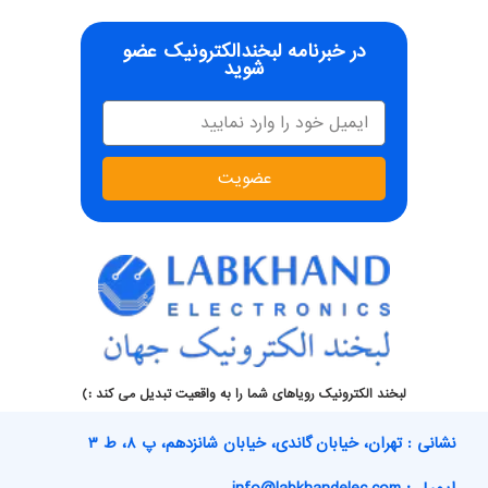
در خبرنامه لبخندالکترونیک عضو
شوید
عضویت
لبخند الکترونیک رویاهای شما را به واقعیت تبدیل می کند :)
نشانی : تهران، خیابان گاندی، خیابان شانزدهم، پ ۸، ط ۳