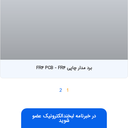
برد مدار چاپی FR۴ PCB - FR۴
2
1
در خبرنامه لبخندالکترونیک عضو
شوید