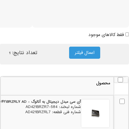
فقط کالاهای موجود
تعداد نتایج:
اعمال فیلتر
1
محصول
آی سی مبدل دیجیتال به آنالوگ - AD۴۲۱BRZRL۷ AD
شماره لبخند: 584-AD421BRZR7
شماره فنی قطعه: AD421BRZRL7