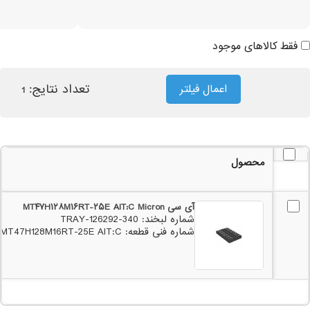
فقط کالاهای موجود
تعداد نتایج:
اعمال فیلتر
1
محصول
آی سی MT۴۷H۱۲۸M۱۶RT-۲۵E AIT:C Micron
شماره لبخند: 340-126292-TRAY
شماره فنی قطعه: MT47H128M16RT-25E AIT:C