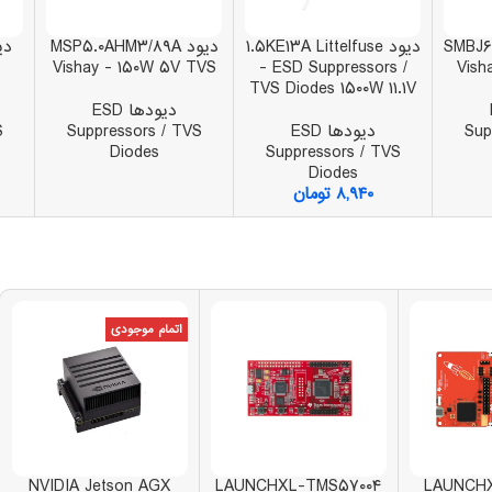
SMBJ۶.
دیود ۱.۵KE۱۳A Littelfuse
دیود MSP۵.۰AHM۳/۸۹A
Vishay - ۱۵۰W ۵V TVS
- ESD Suppressors /
Vish
TVS Diodes ۱۵۰۰W ۱۱.۱V
دیودها ESD
Sup
دیودها ESD
Suppressors / TVS
S
Diodes
Suppressors / TVS
Diodes
۸,۹۴۰
تومان
اتمام موجودی
NVIDIA Jetson AGX
LAUNCHXL-TMS۵۷۰۰۴
LAUNCH