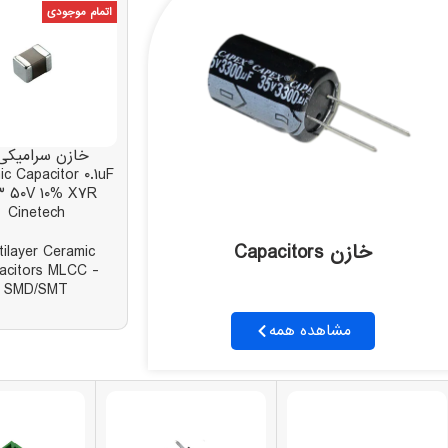
اتمام موجودی
خازن سرامیکی
c Capacitor ۰.۱uF
۳ ۵۰V ۱۰% X۷R
Cinetech
خازن Capacitors
tilayer Ceramic
acitors MLCC -
SMD/SMT
مشاهده همه