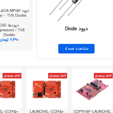
دیود ۵CA-M۳/۵۲
ay - TVS Diodes
دیودها ESD
دیود Diode
pressors / TVS
Diodes
۷,۴۹۰
تومان
مشاهده همه
اتمام موجودی
اتمام موجودی
اتمام موجودی
XL-CC۲۶۵۰
LAUNCHXL-CC۲۶۵۰
CC۳۲۲۰SF-LAUNCHXL