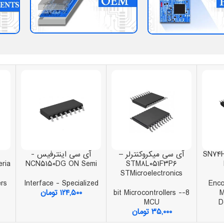
SN۷۴
آی سی میکروکنترلر –
آی سی اینترفیس -
ria
NCN۵۱۵۰DG ON Semi
STM۸L۰۵۱F۳P۶
STMicroelectronics
ers
Interface - Specialized
Enco
M
8-bit Microcontrollers -
۱۲۴,۵۰۰
تومان
MCU
D
۳۵,۰۰۰
تومان