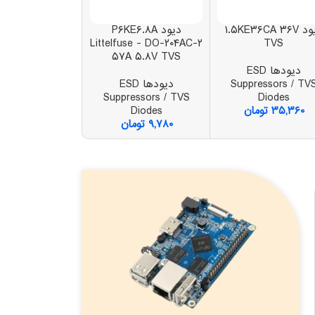
دیود ۱.۵KE۳۶CA ۳۶V
دیود P۶KE۶.۸A
دیود .TCT
ech - ۱۲V TVS
Littelfuse - DO-۲۰۴AC-۲
TVS
۵۷A ۵.۸V TVS
دیودها ESD
دیودها
Suppressors / TV
دیودها ESD
ressors / TVS
Diodes
Suppressors / TVS
Diodes
۳۵,۳۶۰
تومان
Diodes
۳۷,۴۴۰
توم
۹,۷۸۰
تومان
SPC۵۷۰S-DISP
NVIDIA Jetson TK۱