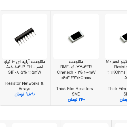
مقاومت ۲.۲ کیلو اهم ۱/۱۰
مقاومت
مقاومت آرایه ای ۱۰ کیلو
 - Resistor
RMF-۰۶-۳۳۰۳FR
اهم A۰۸-۱۰۳JP FH -
SIP-۸ ۵% ۱۲۵mW
Cinetech - ۱% ۱۰۰mW
۲.۲KOhms 
۰۶۰۳ ۳۳۰kOhms
Resistor Networks &
Arrays
Thick Film Resistors -
Thick Film
S
SMD
۹,۸۹۰
تومان
مان
۲۴۰
تومان