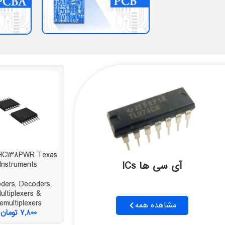
HC۱۳۸PWR Texas
آی سی ها ICs
Instruments
ders, Decoders,
ultiplexers &
emultiplexers
مشاهده همه
۷,۸۰۰
تومان