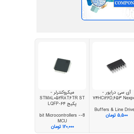
آی سی درایور -
میکروکنترلر -
میکروکنترلر
EGA۸۸PB-AU
STM۸L۰۵۲R۸T۶TR ST
۷۴HC۱۲۶D,۶۵۳ Nexpe
پکیج LQFP-۶۴
ATMEL پکیج TQFP-۳۲
Buffers & Line Driv
۵,۵۰۰
تومان
8-bit Microcontrollers -
crocontrollers -
MCU
MCU
۱۲۰,۰۰۰
تومان
۹۸,۰۰۰
توما