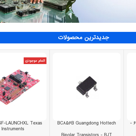
جدیدترین محصولات
اتمام موجودی
SF-LAUNCHXL Texas
BC۸۵۶B Guangdong Hottech
۶۷۹۹۷-۲۰۶HLF Amphenol FCI -
Instruments
Bipolar Transistors - BJT