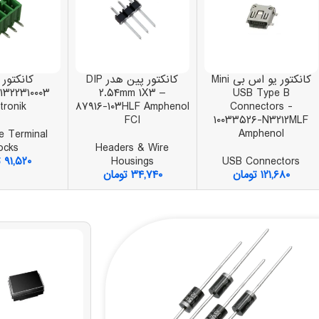
کانکتور یو اس بی Mini
کانکتور پین هدر DIP
کانکتور 
۲.۵۴mm ۱X۳ –
USB Type B
tronik
۸۷۹۱۶-۱۰۳HLF Amphenol
Connectors -
FCI
۱۰۰۳۳۵۲۶-N۳۲۱۲MLF
Amphenol
e Terminal
ocks
Headers & Wire
USB Connectors
Housings
۹۱,۵۲۰
ت
۱۲۱,۶۸۰
تومان
۳۴,۷۴۰
تومان