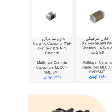
خازن سرامیکی
خازن آلومینی
خازن سرامیکی -
X۷R۰۸۰۵۱۰۵K۱HN
الکترولیتی
Ceramic Capacitor ۱۲pF
۲۱MG۰۵۴ VT -
Cinetech - ۱۰% ۵۰
۰۶۰۳ ۵۰V ۵% NPO
V ۶.۳x۵.۴ ۲۲۰uF
۰۸۰۵ ۱uF
Cinetech
um Electrolytic
Multilayer Cerami
Multilayer Ceramic
citors - SMD
Capacitors MLCC 
Capacitors MLCC -
SMD/SMT
۳,۱۷۰
توما
SMD/SMT
۱,۲۶۰
تومان
۱,۶۶۰
تومان
اتمام موجودی