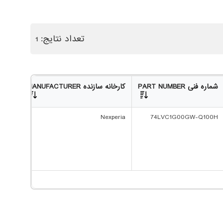
تعداد نتایج:
1
شماره فنی PART NUMBER
کارخانه سازنده MANUFACTURER
GORY
Gates
Nexperia
74LVC1G00GW-Q100H