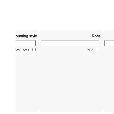
Mounting style
Rohs
SMD/SMT
YES