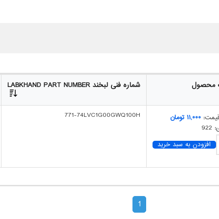
ت محصول
شماره فنی لبخند LABKHAND PART NUMBER
771-74LVC1G00GWQ100H
یمت:
۱۱,۰۰۰
تومان
92
افزودن به سبد خرید
1