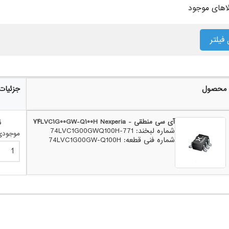
لاهای موجود
فیلتر
محصول
جزئیا
آی سی منطقی - ۷۴LVC۱G۰۰GW-Q۱۰۰H Nexperia
ق
شماره لبخند: 771-74LVC1G00GWQ100H
موجودی: 2
شماره فنی قطعه: 74LVC1G00GW-Q100H