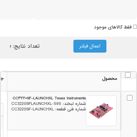
فقط کالاهای موجود
تعداد نتایج:
اعمال فیلتر
1
محصول
جز
CC۳۲۲۰SF-LAUNCHXL Texas Instruments
شماره لبخند: 595-CC3220SFLAUNCHXL
شماره فنی قطعه: CC3220SF-LAUNCHXL