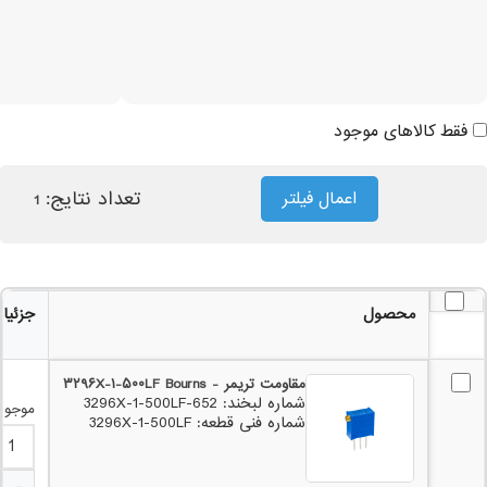
فقط کالاهای موجود
تعداد نتایج:
اعمال فیلتر
1
محصول
جزئیا
مقاومت تریمر - ۳۲۹۶X-۱-۵۰۰LF Bourns
شماره لبخند: 652-3296X-1-500LF
موجودی:
شماره فنی قطعه: 3296X-1-500LF