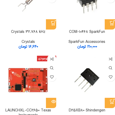
Crystals ۳۲.۷۶۸ kHz
COM-۱۰۴۶۸ SparkFun
Crystals
SparkFun Accessories
۲۱۰,۰۰۰
تومان
۱۶,۶۴۰
تومان
اتمام موجودی
LAUNCHXL-CC۲۶۵۰ Texas
D۲۵XB۸۰ Shindengen