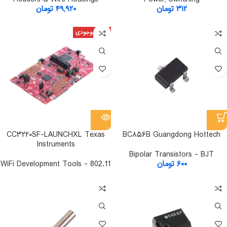
۳۱۲
تومان
۴۹,۹۲۰
تومان
اتمام موجودی
CC۳۲۲۰SF-LAUNCHXL Texas
BC۸۵۶B Guangdong Hottech
Instruments
Bipolar Transistors - BJT
۶۰۰
تومان
WiFi Development Tools - 802.11