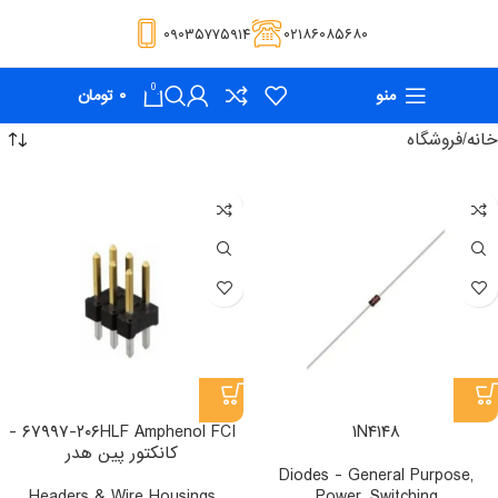
۰۹۰۳۵۷۷۵۹۱۴
۰۲۱۸۶۰۸۵۶۸۰
0
منو
۰
تومان
خانه
فروشگاه
۶۷۹۹۷-۲۰۶HLF Amphenol FCI -
۱N۴۱۴۸
کانکتور پین هدر
Diodes - General Purpose,
Headers & Wire Housings
Power, Switching