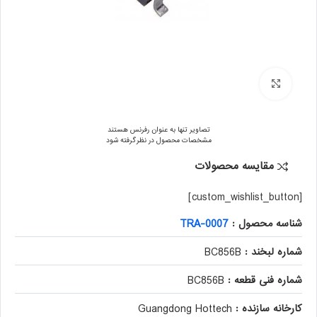
برای بزرگنمایی کلیک کنید
تصاویر تنها به عنوان رفرنس هستند
مشخصات محصول در نظر گرفته شود
مقایسه محصولات
[custom_wishlist_button]
شناسه محصول :
TRA-0007
شماره لبخند :
BC856B
شماره فنی قطعه :
BC856B
کارخانه سازنده :
Guangdong Hottech