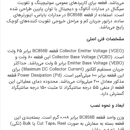
می‌باشد. قطعه برای کاربردهای عمومی سوئیچینگ و تقویت
سیگنال در مدارات آنالوگ و دیجیتال با توان پایین طراحی شده
است. استفاده از قطعه BC856B در مدارات بایاس، اینورترهای
ساده، درایور جریان کم و مراحل خروجی تقویت کننده‌های کوچک
رایج می‌باشد.
مشخصات فنی اصلی
Collector Emitter Voltage (VCEO) قطعه BC856B برابر ۶۵ ولت
است. Collector Base Voltage (VCBO) این قطعه ۸۰ ولت و
Emitter Base Voltage (VEBO) برابر ۵ ولت می‌باشد. حداکثر
جریان مستقیم کلکتور (Maximum DC Collector Current) برای
این قطعه برابر ۱۰۰ میلی‌آمپر است. Power Dissipation (Pd) قطعه
مذکور معادل ۲۰۰ میلی‌وات می‌باشد. محدوده دمای عملیاتی این
قطعه از منفی ۵۵ درجه سانتیگراد تا مثبت ۱۵۰ درجه سانتیگراد
گسترش دارد.
ابعاد و نحوه نصب
وزن واحد قطعه BC856B برابر ۰.۰۰۸ گرم است. بسته‌بندی این
قطعه بسته به سفارش به صورت Cut Tape، Reel یا Bulk (تکی)
قابل تهیه می‌باشد.