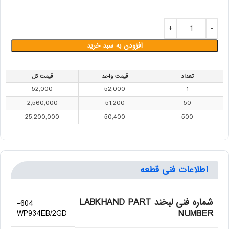
افزودن به سبد خرید
تعداد
قیمت واحد
قیمت کل
52,000
52,000
1
2,560,000
51,200
50
25,200,000
50,400
500
اطلاعات فنی قطعه
شماره فنی لبخند LABKHAND PART
604-
NUMBER
WP934EB/2GD