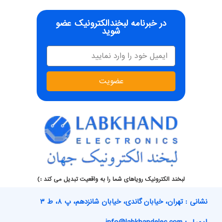
در خبرنامه لبخندالکترونیک عضو
شوید
عضویت
لبخند الکترونیک رویاهای شما را به واقعیت تبدیل می کند :)
نشانی : تهران، خیابان گاندی، خیابان شانزدهم، پ ۸، ط ۳