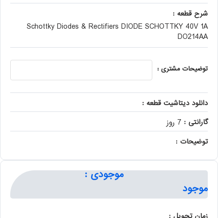
شرح قطعه :
Schottky Diodes & Rectifiers DIODE SCHOTTKY 40V 1A
DO214AA
توضیحات مشتری :
دانلود دیتاشیت قطعه :
گارانتی :
7 روز
توضیحات :
موجودی :
موجود
زمان تحویل :