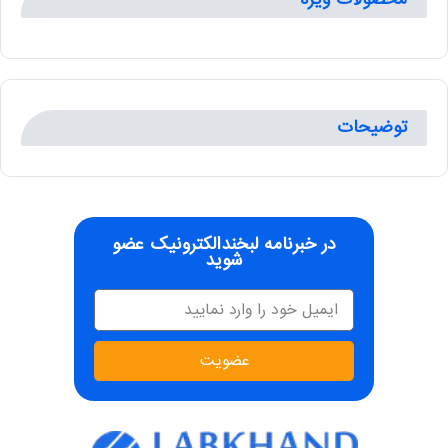
توضیحات
در خبرنامه لبخندالکترونیک عضو
شوید
عضویت