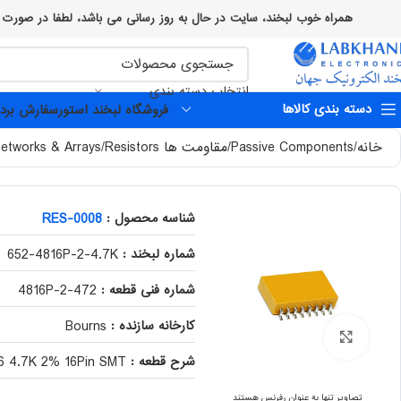
همراه خوب لبخند، سایت در حال به روز رسانی می باشد، لطفا در صورت وجود هرگونه اختلال یا مشکلی با کارشناسان
انتخاب دسته بندی
دسته بندی کالاها
فروشگاه لبخند استور
سفارش برد 
خانه
Passive Components
مقاومت ها Resistors
Networks & Arrays
شناسه محصول :
RES-0008
شماره لبخند :
652-4816P-2-4.7K
شماره فنی قطعه :
4816P-2-472
کارخانه سازنده :
Bourns
برای بزرگنمایی کلیک کنید
شرح قطعه :
16 4.7K 2% 16Pin SMT
تصاویر تنها به عنوان رفرنس هستند