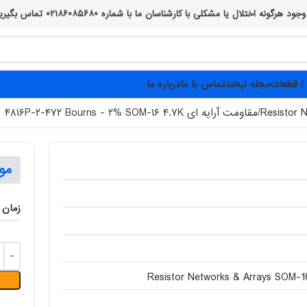
 ما با شماره ۰۲۱۸۶۰۸۵۶۸۰ تماس بگیرید، از صبر و همراهی شما پیشاپیش سپاسگزاریم :)
/ قطعات
مجله لبخند
تماس با ما
درباره ما
Resistor 
مقاومت آرایه ای ۴۸۱۶P-۲-۴۷۲ Bourns - ۲% SOM-۱۶ ۴.۷K
مو
زمان 
Resistor Networks & Arrays SOM-