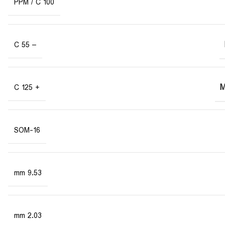
100 PPM / C
– 55 C
+ 125 C
SOM-16
9.53 mm
2.03 mm