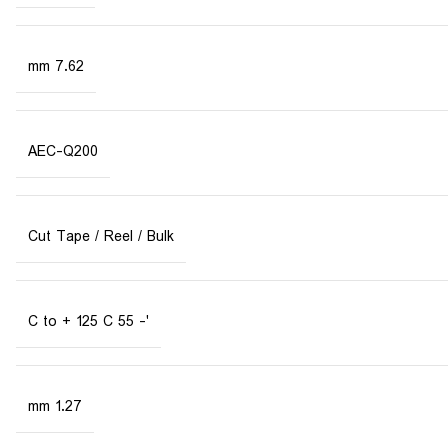
7.62 mm
AEC-Q200
Cut Tape / Reel / Bulk
'- 55 C to + 125 C
1.27 mm