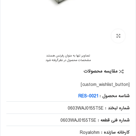
برای بزرگنمایی کلیک کنید
تصاویر تنها به عنوان رفرنس هستند
مشخصات محصول در نظر گرفته شود
مقایسه محصولات
[custom_wishlist_button]
شناسه محصول :
RES-0021
شماره لبخند :
0603WAJ0155T5E
شماره فنی قطعه :
0603WAJ0155T5E
کارخانه سازنده :
Royalohm