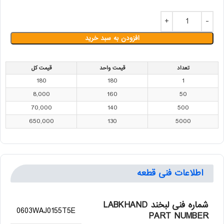
افزودن به سبد خرید
تعداد
قیمت واحد
قیمت کل
180
180
1
8,000
160
50
70,000
140
500
650,000
130
5000
اطلاعات فنی قطعه
شماره فنی لبخند LABKHAND
0603WAJ0155T5E
PART NUMBER