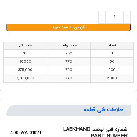
افزودن به سبد خرید
تعداد
قیمت واحد
قیمت کل
780
780
1
38,500
770
50
375,000
750
500
3,700,000
740
5000
اطلاعات فنی قطعه
شماره فنی لبخند LABKHAND
4D03WAJ0102T
PART NUMBER