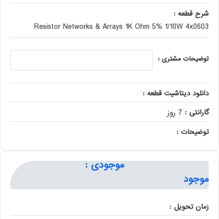
شرح قطعه :
Resistor Networks & Arrays 1K Ohm 5% 1/10W 4x0603
توضیحات مشتری :
دانلود دیتاشیت قطعه :
گارانتی :
7 روز
توضیحات :
موجودی :
موجود
زمان تحویل :