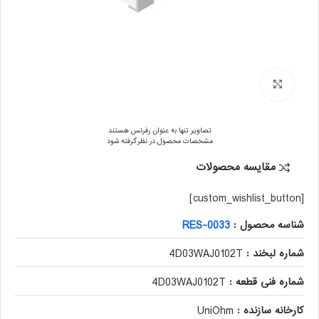
برای بزرگنمایی کلیک کنید
تصاویر تنها به عنوان رفرنس هستند
مشخصات محصول در نظر گرفته شود
مقایسه محصولات
[custom_wishlist_button]
شناسه محصول :
RES-0033
شماره لبخند :
4D03WAJ0102T
شماره فنی قطعه :
4D03WAJ0102T
کارخانه سازنده :
UniOhm