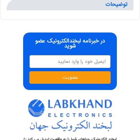
توضیحات
در خبرنامه لبخندالکترونیک عضو
شوید
عضویت
لبخند الکترونیک رویاهای شما را به واقعیت تبدیل می کند :)