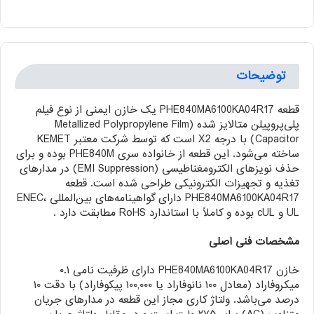
توضیحات
قطعه PHE840MA6100KA04R17 یک خازن ایمنی از نوع فیلم
پلی‌پروپیلن متالایز شده (Metallized Polypropylene Film
Capacitor) با درجه X2 است که توسط شرکت معتبر KEMET
ساخته می‌شود. این قطعه از خانواده سری PHE840M بوده و برای
حذف نویزهای الکترومغناطیسی (EMI Suppression) در مدارهای
تغذیه و تجهیزات الکترونیکی طراحی شده است. قطعه
PHE840MA6100KA04R17 دارای گواهینامه‌های بین‌المللی ENEC،
UL و cUL بوده و کاملاً با استاندارد RoHS مطابقت دارد .
مشخصات فنی اصلی
خازن PHE840MA6100KA04R17 دارای ظرفیت نامی ۰.۱
میکروفاراد (معادل ۱۰۰ نانوفاراد یا ۱۰۰,۰۰۰ پیکوفاراد) با دقت ۱۰
درصد می‌باشد. ولتاژ کاری مجاز این قطعه در مدارهای جریان