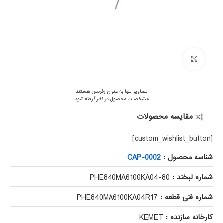
برای بزرگنمایی کلیک کنید
تصاویر تنها به عنوان رفرنس هستند
مشخصات محصول در نظر گرفته شود
مقایسه محصولات
[custom_wishlist_button]
شناسه محصول :
CAP-0002
شماره لبخند :
80-PHE840MA6100KA04
شماره فنی قطعه :
PHE840MA6100KA04R17
کارخانه سازنده :
KEMET