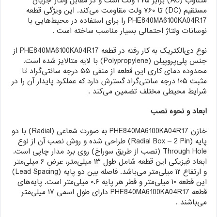
متناوب (AC) برابر ۲۷۵ ولت است و در مقابل ولتاژ جریان
مستقیم (DC) تا ۷۶۰ ولت مقاومت می‌کند. این ویژگی قطعه
PHE840MA6100KA04R17 را برای استفاده در محیط‌هایی با
نوسانات ولتاژ احتمالی بسیار مناسب ساخته است .
نوع دی‌الکتریک به کار رفته در قطعه PHE840MA6100KA04R17 از
جنس پلی‌پروپیلن (Polypropylene) با لایه متالایز شده است.
محدوده دمای کاری این قطعه از منفی ۵۵ درجه سانتی‌گراد تا
مثبت ۱۰۵ درجه سانتی‌گراد گسترش دارد که عملکرد پایدار آن را در
شرایط محیطی مختلف تضمین می‌کند .
ابعاد و نحوه نصب
خازن PHE840MA6100KA04R17 به صورت شعاعی (Radial) با دو
پایه (Radial Box – 2 Pin) طراحی شده و روش نصب آن از نوع
Through Hole (نصب از طریق سوراخ) روی برد مدار چاپی است.
ابعاد فیزیکی این قطعه شامل طول ۱۳ میلی‌متر، عرض ۶ میلی‌متر
و ارتفاع ۱۲ میلی‌متر می‌باشد. فاصله بین دو پایه (Lead Spacing)
این قطعه ۱۰ میلی‌متر و قطر هر پایه ۰.۶ میلی‌متر است. پایه‌های
قطعه PHE840MA6100KA04R17 دارای طول اسمی ۱۷ میلی‌متر
می‌باشند .