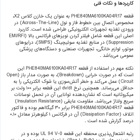
کاربردها و نکات فنی
قطعه PHE840MA6100KA04R17 به عنوان یک خازن کلاس X2،
مخصوص اتصال بین خطوط فاز و نول (Across-The-Line) در
ورودی تغذیه تجهیزات الکترونیکی طراحی شده است. کاربرد
اصلی این قطعه شامل فیلتر کردن نویزهای فرکانس بالا (EMI/RFI
Suppression) در منابع تغذیه سوئیچینگ (SMPS)، درایوهای
موتور، لوازم خانگی، تجهیزات صنعتی و دستگاه‌های پزشکی
عمومی می‌باشد .
نکته مهم در استفاده از قطعه PHE840MA6100KA04R17 این
است که در صورت خرابی (Breakdown)، به صورت مدار باز (Open
Circuit) عمل می‌کند و خطر آتش‌سوزی یا شوک الکتریکی را به
حداقل می‌رساند. همچنین نرخ dv/dt این قطعه برابر ۱۰۰ ولت بر
میکروثانیه است که نشان‌دهنده توانایی آن در تحمل نوسانات
سریع ولتاژ می‌باشد. مقاومت عایقی (Insulation Resistance)
قطعه PHE840MA6100KA04R17 برابر ۳۰ گیگااهم بوده و فاکتور
اتلاف (Dissipation Factor) آن در فرکانس ۱ کیلوهرتز معادل ۰.۱۰
درصد گزارش شده است .
رتبه اشتعال‌پذیری محفظه این قطعه UL 94 V-0 بوده و در