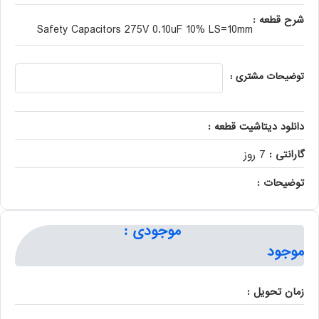
شرح قطعه :
Safety Capacitors 275V 0.10uF 10% LS=10mm
توضیحات مشتری :
دانلود دیتاشیت قطعه :
گارانتی :
7 روز
توضیحات :
موجودی :
موجود
زمان تحویل :