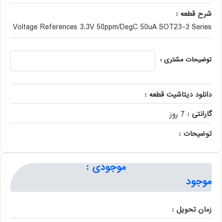
شرح قطعه :
Voltage References 3.3V 50ppm/DegC 50uA SOT23-3 Series
توضیحات مشتری :
دانلود دیتاشیت قطعه :
گارانتی :
7 روز
توضیحات :
موجودی :
موجود
زمان تحویل :