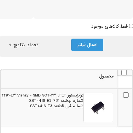
فقط کالاهای موجود
تعداد نتایج:
اعمال فیلتر
1
محصول
ترانزیستور SST۴۴۱۶-E۳ Vishay - SMD SOT-۲۳ JFET
شماره لبخند: 781-SST4416-E3
شماره فنی قطعه: SST4416-E3