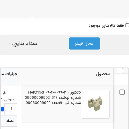
فقط کالاهای موجود
تعداد نتایج:
اعمال فیلتر
1
محصول
جزئیات م
کانکتور - HARTING ۰۹۰۶۰۰۰۹۹۰۲
قیم
شماره لبخند: 617-09060009902
موجودی: 2
شماره فنی قطعه: 09060009902
تعداد