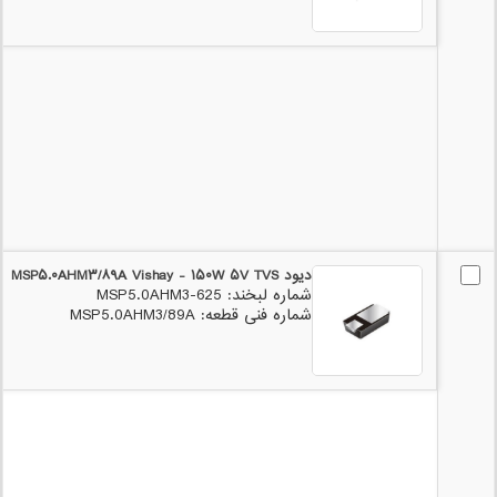
دیود MSP۵.۰AHM۳/۸۹A Vishay - ۱۵۰W ۵V TVS
شماره لبخند: 625-MSP5.0AHM3
شماره فنی قطعه: MSP5.0AHM3/89A