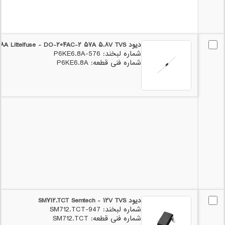
دیود P۶KE۶.۸A Littelfuse - DO-۲۰۴AC-۲ ۵۷A ۵.۸V TVS
شماره لبخند: 576-P6KE6.8A
شماره فنی قطعه: P6KE6.8A
دیود SM۷۱۲.TCT Semtech - ۱۲V TVS
شماره لبخند: 947-SM712.TCT
شماره فنی قطعه: SM712.TCT