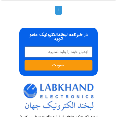
1
در خبرنامه لبخندالکترونیک عضو
شوید
عضویت