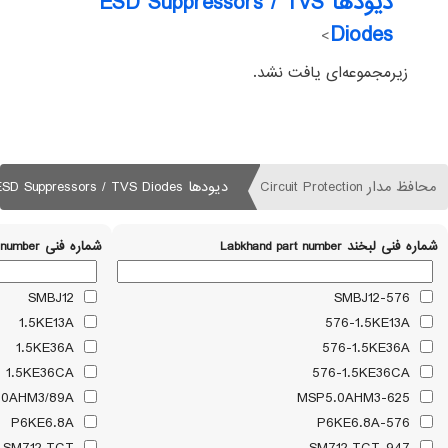
دیودها ESD Suppressors / TVS
Diodes
>
زیرمجموعه‌ای یافت نشد.
محافظ مدار Circuit Protection
دیودها ESD Suppressors / TVS Diodes
شماره فنی لبخند Labkhand part number
شماره فنی Part number
SMBJ12
576-SMBJ12
1.5KE13A
576-1.5KE13A
1.5KE36A
576-1.5KE36A
1.5KE36CA
576-1.5KE36CA
MSP5.0AHM3/89A
625-MSP5.0AHM3
P6KE6.8A
576-P6KE6.8A