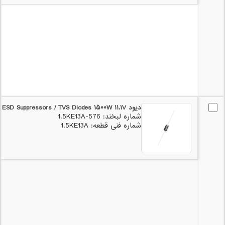
دیود ۱.۵KE۱۳A Littelfuse - ESD Suppressors / TVS Diodes ۱۵۰۰W ۱۱.۱V
شماره لبخند: 576-1.5KE13A
شماره فنی قطعه: 1.5KE13A