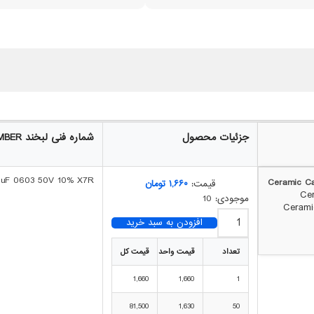
جزئیات محصول
شماره فنی لبخند LABKHAND PART NUMBER
01uF 0603 50V 10% X7R
قیمت:
۱,۶۶۰
تومان
موجودی: 10
افزودن به سبد خرید
تعداد
قیمت واحد
قیمت کل
1,660
1,660
1
81,500
1,630
50