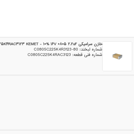
خازن سرامیکی C۰۸۰۵C۲۲۵K۴RAC۳۱۲۳ KEMET - ۱۰% ۱۶V ۰۸۰۵ ۲.۲uF
شماره لبخند: 80-C0805C225K4R3123
شماره فنی قطعه: C0805C225K4RAC3123