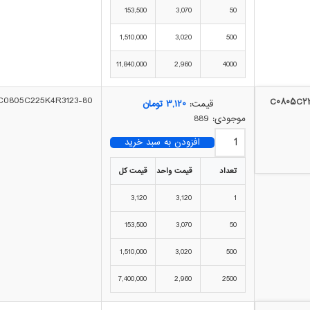
153,500
3,070
50
1,510,000
3,020
500
11,840,000
2,960
4000
80-C0805C225K4R3123
قیمت:
۳,۱۲۰
تومان
موجودی: 889
افزودن به سبد خرید
تعداد
قیمت واحد
قیمت کل
3,120
3,120
1
153,500
3,070
50
1,510,000
3,020
500
7,400,000
2,960
2500