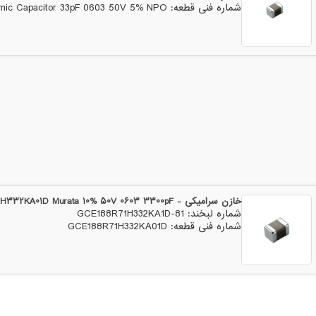
شماره فنی قطعه: Ceramic Capacitor 33pF 0603 50V 5% NPO
خازن سرامیکی - GCE۱۸۸R۷۱H۳۳۲KA۰۱D Murata ۱۰% ۵۰V ۰۶۰۳ ۳۳۰۰pF
شماره لبخند: 81-GCE188R71H332KA1D
شماره فنی قطعه: GCE188R71H332KA01D