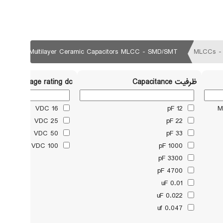
Multilayer Ceramic Capacitors MLCC - SMD/SMT
ظرفیت Capacitance
Voltage rating dc
16 VDC
12 pF
M
25 VDC
22 pF
50 VDC
33 pF
100 VDC
1000 pF
3300 pF
4700 pF
0.01 uF
0.022 uF
0.047 uf
0.1 uF