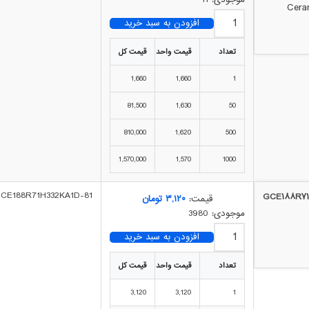
افزودن به سبد خرید
تعداد
قیمت واحد
قیمت کل
1,660
1,660
1
81,500
1,630
50
810,000
1,620
500
1,570,000
1,570
1000
81-GCE188R71H332KA1D
قیمت:
۳,۱۲۰
تومان
موجودی: 3980
افزودن به سبد خرید
تعداد
قیمت واحد
قیمت کل
3,120
3,120
1