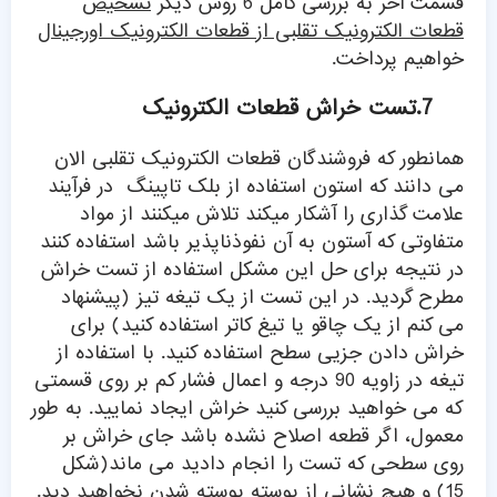
قسمت آخر به بررسی کامل 6 روش دیگر
تشخیص
قطعات الکترونیک تقلبی از قطعات الکترونیک اورجینال
خواهیم پرداخت.
7.تست خراش قطعات الکترونیک
همانطور که فروشندگان قطعات الکترونیک تقلبی الان
می دانند که استون استفاده از بلک تاپینگ در فرآیند
علامت گذاری را آشکار میکند تلاش میکنند از مواد
متفاوتی که آستون به آن نفوذناپذیر باشد استفاده کنند
در نتیجه برای حل این مشکل استفاده از تست خراش
مطرح گردید. در این تست از یک تیغه تیز (پیشنهاد
می کنم از یک چاقو یا تیغ کاتر استفاده کنید) برای
خراش دادن جزیی سطح استفاده کنید. با استفاده از
تیغه در زاویه 90 درجه و اعمال فشار کم بر روی قسمتی
که می خواهید بررسی کنید خراش ایجاد نمایید. به طور
معمول، اگر قطعه اصلاح نشده باشد جای خراش بر
روی سطحی که تست را انجام دادید می ماند(شکل
15) و هیچ نشانی از پوسته پوسته شدن نخواهید دید.