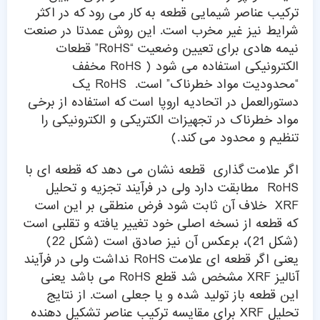
ترکیب عناصر شیمایی قطعه به کار می رود که در اکثر
شرایط نیز غیر مخرب است. این روش عمدتا در صنعت
نیمه هادی برای تعیین وضعیت “RoHS” قطعات
الکترونیکی استفاده می شود ( RoHS مخفف
“محدودیت مواد خطرناک” است. RoHS یک
دستورالعمل در اتحادیه اروپا است که استفاده از برخی
مواد خطرناک در تجهیزات الکتریکی و الکترونیکی را
تنظیم و محدود می کند.)
اگر علامت گذاری قطعه نشان می دهد که قطعه ای با
RoHS مطابقت دارد ولی در فرآیند تجزیه و تحلیل
XRF خلاف آن ثابت شود فرض منطقی بر این است
که قطعه از نسخه اصلی خود تغییر یافته و تقلبی است
(شکل 21)، برعکس آن نیز صادق است (شکل 22)
یعنی اگر قطعه ای علامت RoHS نداشت ولی در فرآیند
آنالیز XRF مشخص شد قطع RoHS می باشد یعنی
این قطعه باز تولید شده و یا جعلی است. از نتایج
تحلیل XRF برای مقایسه ترکیب عناصر تشکیل دهنده