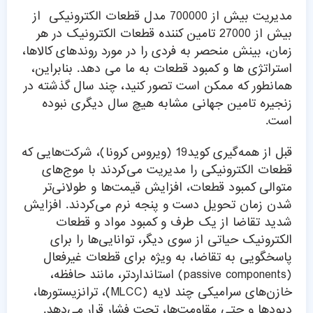
مدیریت بیش از 700000 مدل قطعات الکترونیکی از
بیش از 27000 تامین کننده قطعات الکترونیک در هر
زمان، بینش منحصر به فردی را در مورد روندهای کالاها،
استراتژی ها و کمبود قطعات به ما می دهد. بنابراین،
همانطور که ممکن است تصور کنید، چند سال گذشته در
زنجیره تامین جهانی مشابه هیچ سال دیگری نبوده
است.
قبل از همه‌گیری کوید19 (ویروس کرونا)، شرکت‌هایی که
قطعات الکترونیکی را مدیریت می‌کردند با موج‌های
متوالی کمبود قطعات، افزایش قیمت‌ها و طولانی‌تر
شدن زمان تحویل دست و پنجه نرم می‌کردند. افزایش
شدید تقاضا از یک طرف و کمبود مواد و قطعات
الکترونیک حیاتی از سوی دیگر، توانایی‌ها را برای
پاسخگویی به تقاضا، به ویژه برای قطعات غیرفعال
(passive components) استانداردتر، مانند حافظه،
خازن‌های سرامیکی چند لایه (MLCC)، ترانزیستورها،
دیودها و حتی مقاومت‌ها، تحت فشار قرار می‌دهد.